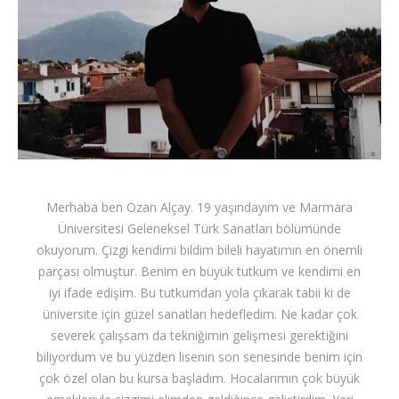
İLETİŞİM
Merhaba ben Ozan Alçay. 19 yaşındayım ve Marmara
Üniversitesi Geleneksel Türk Sanatları bölümünde
okuyorum. Çizgi kendimi bildim bileli hayatımın en önemli
parçası olmuştur. Benim en büyük tutkum ve kendimi en
iyi ifade edişim. Bu tutkumdan yola çıkarak tabii ki de
üniversite için güzel sanatları hedefledim. Ne kadar çok
severek çalışsam da tekniğimin gelişmesi gerektiğini
biliyordum ve bu yüzden lisenin son senesinde benim için
çok özel olan bu kursa başladım. Hocalarımın çok büyük