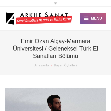
MENU
ANASAYFA
Emir Ozan Alçay-Marmara
ARKHE SANAT
Üniversitesi / Geleneksel Türk El
EĞİTİMLER
Sanatları Bölümü
You are here:
Anasayfa
Başarı Öyküleri
GALERİ
ÖZEL DERS
ETKİNLİK
DUYURULAR
BLOG