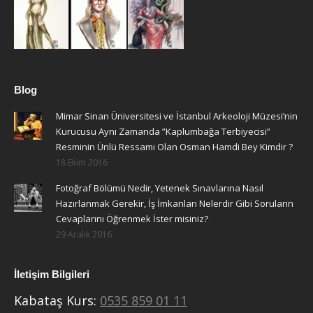
Blog
Mimar Sinan Üniversitesi ve İstanbul Arkeoloji Müzesi’nin
Kurucusu Aynı Zamanda ”Kaplumbağa Terbiyecisi”
Resminin Ünlü Ressamı Olan Osman Hamdi Bey Kimdir ?
18 Ekim 2016
Fotoğraf Bölümü Nedir, Yetenek Sınavlarına Nasıl
Hazırlanmak Gerekir, İş İmkanları Nelerdir Gibi Soruların
Cevaplarını Öğrenmek İster misiniz?
29 Aralık 2016
İletişim Bilgileri
Kabataş Kurs:
0535 859 01 11