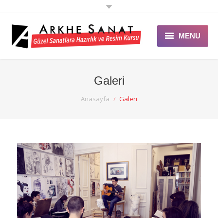
MENU
ANASAYFA
Galeri
ARKHE SANAT
You are here:
Anasayfa
Galeri
EĞİTİMLER
GALERİ
ÖZEL DERS
ETKİNLİK
DUYURULAR
BLOG