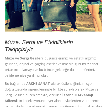
İLETİŞİM
Müze, Sergi ve Etkinliklerin
Takipçisiyiz…
Müze ve Sergi Gezileri
, düşüncelerimizi ve estetik algımızı
geliştirip, orjinal ve çağdaş eserler vasıtasıyla günümüz sanat
ortamını anlamaya ve bu bilinçle geleceğe dair hedeflerimizi
belirlememize yardımcı olur.
Bu bağlamda
ARKHE SANAT
olarak üstlendiğimiz misyon
doğrultusunda öğrencilerimizle birlikte sürekli olarak Müze ve
Sergi Gezileri düzenlemekte, özellikle
İstanbul Arkeoloji
Müzesi
’nin kolleksiyonunda yer alan heykellerden ve müzenin
mimarisinden yararlanarak yapmış olduğumuz çizim çalışmaları