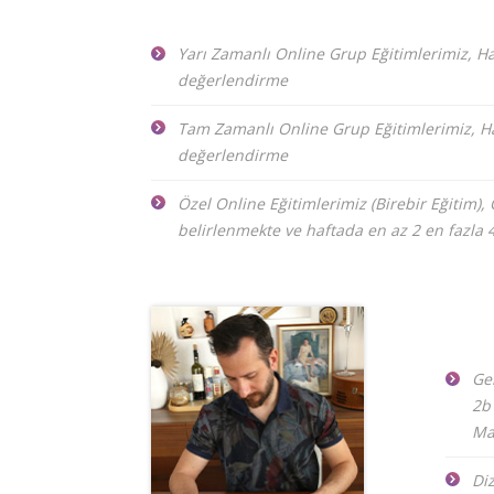
Yarı Zamanlı Online Grup Eğitimlerimiz, Ha
değerlendirme
Tam Zamanlı Online Grup Eğitimlerimiz, Haf
değerlendirme
Özel Online Eğitimlerimiz (Birebir Eğitim),
belirlenmekte ve haftada en az 2 en fazla 
Ge
2b
Ma
Di