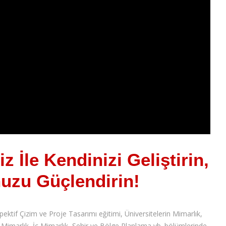
z İle Kendinizi Geliştirin,
nuzu Güçlendirin!
pektif Çizim ve Proje Tasarımı eğitimi, Üniversitelerin Mimarlık,
 Mimarlık, İç Mimarlık, Şehir ve Bölge Planlama vb. bölümlerinde