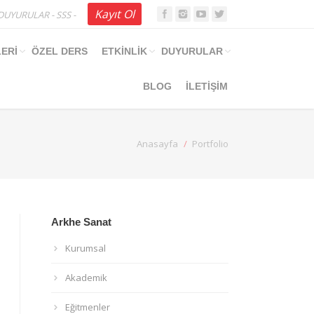
Kayıt Ol
DUYURULAR
-
SSS
-
ERİ
ÖZEL DERS
ETKİNLİK
DUYURULAR
BLOG
İLETİŞİM
You are here:
Anasayfa
Portfolio
Arkhe Sanat
Kurumsal
Akademik
Eğitmenler