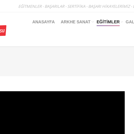
EĞİTMENLER
-
BAŞARILAR
-
SERTİFİKA
-
BAŞARI HİKAYELERİMİZ
-
ANASAYFA
ARKHE SANAT
EĞİTİMLER
GAL