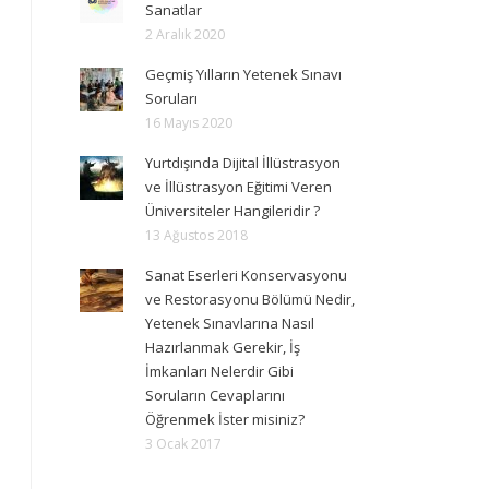
Sanatlar
2 Aralık 2020
Geçmiş Yılların Yetenek Sınavı
Soruları
16 Mayıs 2020
Yurtdışında Dijital İllüstrasyon
ve İllüstrasyon Eğitimi Veren
Üniversiteler Hangileridir ?
13 Ağustos 2018
Sanat Eserleri Konservasyonu
ve Restorasyonu Bölümü Nedir,
Yetenek Sınavlarına Nasıl
Hazırlanmak Gerekir, İş
İmkanları Nelerdir Gibi
Soruların Cevaplarını
Öğrenmek İster misiniz?
3 Ocak 2017