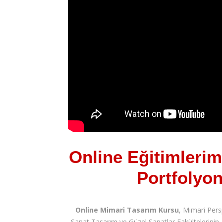
Online Eğitimlerimi
Portfolyo
Online Mimari Tasarım Kursu
, Mimari Pers
Sanat Tasarım ve Güzel Sanatlar Fakültelerinin,