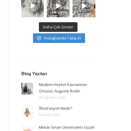
Daha Çok Göster
Instagramda Takip Et
Blog Yazıları
Modern Heykel Kavramının
Öncüsü: Auguste Rodin
26 Ağustos 2022
İllüstrasyon Nedir?
8 Aralık 2020
Mimar Sinan Üniversitesi Güzel