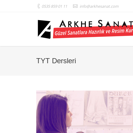
0535 859 01 11
info@arkhesanat.com
TYT Dersleri