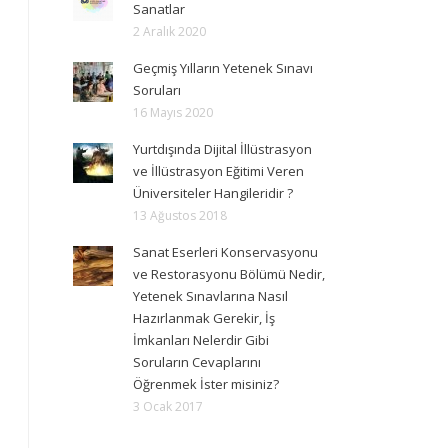
Sanatlar
2 Aralık 2020
Geçmiş Yılların Yetenek Sınavı
Soruları
16 Mayıs 2020
Yurtdışında Dijital İllüstrasyon
ve İllüstrasyon Eğitimi Veren
Üniversiteler Hangileridir ?
13 Ağustos 2018
Sanat Eserleri Konservasyonu
ve Restorasyonu Bölümü Nedir,
Yetenek Sınavlarına Nasıl
Hazırlanmak Gerekir, İş
İmkanları Nelerdir Gibi
Soruların Cevaplarını
Öğrenmek İster misiniz?
3 Ocak 2017