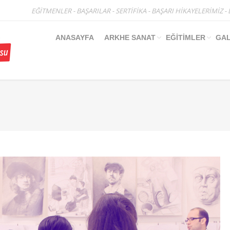
EĞİTMENLER
-
BAŞARILAR
-
SERTİFİKA
-
BAŞARI HİKAYELERİMİZ
-
ANASAYFA
ARKHE SANAT
EĞİTİMLER
GAL
You are here: