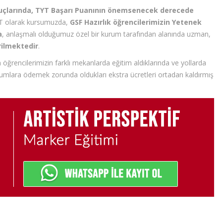
nuçlarında, TYT Başarı Puanının önemsenecek derecede
 olarak kursumuzda,
GSF Hazırlık öğrencilerimizin Yetenek
a
, anlaşmalı olduğumuz özel bir kurum tarafından alanında uzman,
rilmektedir
.
öğrencilerimizin farklı mekanlarda eğitim aldıklarında ve yollarda
umlara ödemek zorunda oldukları ekstra ücretleri ortadan kaldırmış