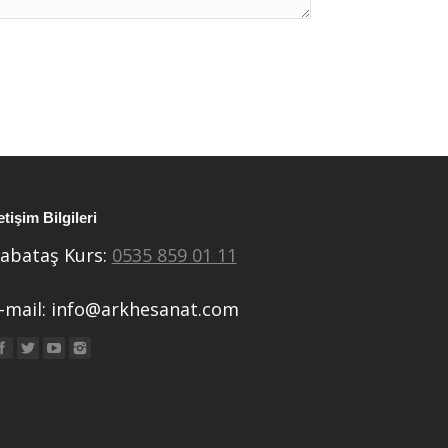
letişim Bilgileri
abataş Kurs:
0535 859 01 11
-mail:
info@arkhesanat.com
ind us on: