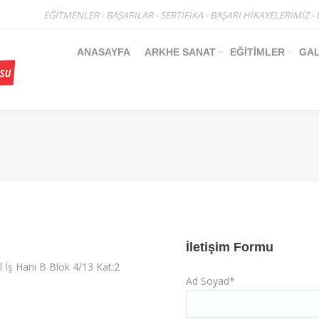
EĞİTMENLER
-
BAŞARILAR
-
SERTİFİKA
-
BAŞARI HİKAYELERİMİZ
-
ANASAYFA
ARKHE SANAT
EĞİTİMLER
GAL
You are here:
İletişim Formu
 İş Hanı B Blok 4/13 Kat:2
Ad Soyad*