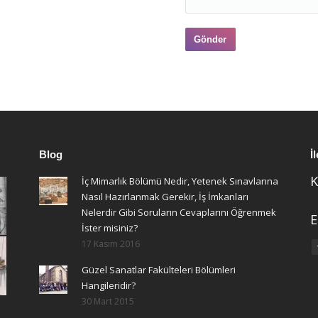
Blog
İ
K
İç Mimarlık Bölümü Nedir, Yetenek Sınavlarına
Nasıl Hazırlanmak Gerekir, İş İmkanları
Nelerdir Gibi Soruların Cevaplarını Öğrenmek
E
İster misiniz?
17 Kasım 2016
F
Güzel Sanatlar Fakülteleri Bölümleri
Hangileridir?
30 Mart 2015