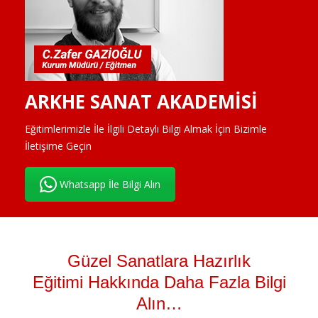
ARKHE SANAT AKADEMİSİ
Eğitimlerimizle İle İlgili Detaylı Bilgi Almak İçin Bizimle
İletişime Geçin
Whatsapp İle Bilgi Alın
Güzel Sanatlara Hazırlık
Eğitimi
H
akkında
Daha Fazla Bilgi
Alın…