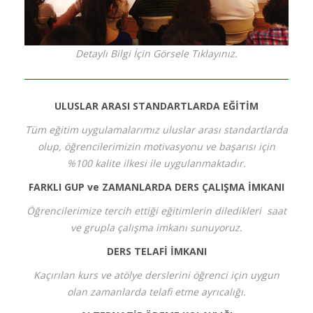
Detaylı Bilgi İçin Görsele Tıklayınız.
ULUSLAR ARASI STANDARTLARDA EĞİTİM
Tüm eğitim uygulamalarımız uluslar arası standartlarda
olup, öğrencilerimizin motivasyonu ve başarısı için
%100 kalite ilkesi ile uygulanmaktadır.
FARKLI GUP ve ZAMANLARDA DERS ÇALIŞMA İMKANI
Öğrencilerimize tercih ettiği eğitimlerin diledikleri saat
ve grupla çalışma imkanı sunuyoruz.
DERS TELAFİ İMKANI
Kaçırılan kurs ve atölye derslerini öğrenci için uygun
olan zamanlarda telafi etme ayrıcalığı.