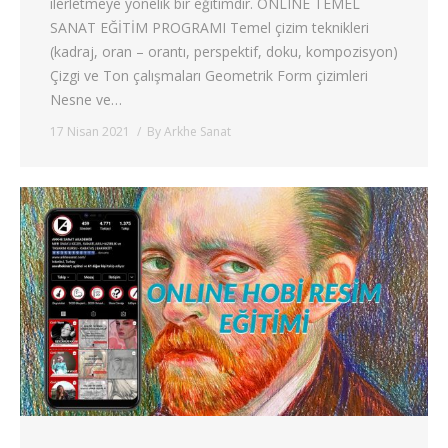
ilerletmeye yönelik bir eğitimdir. ONLINE TEMEL
SANAT EĞİTİM PROGRAMI Temel çizim teknikleri
(kadraj, oran – orantı, perspektif, doku, kompozisyon)
Çizgi ve Ton çalışmaları Geometrik Form çizimleri
Nesne ve…
17 Nisan 2021
By
Arkhe Sanat