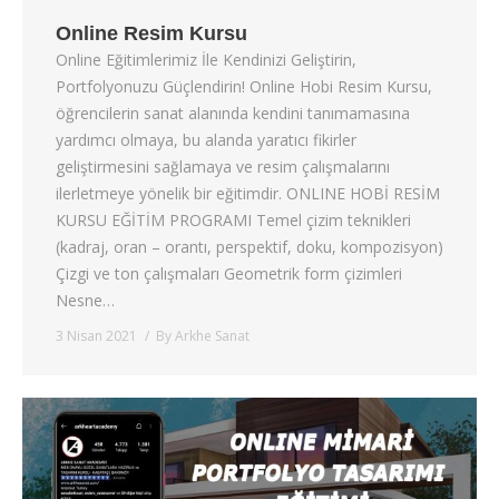
Online Resim Kursu
Online Eğitimlerimiz İle Kendinizi Geliştirin,
Portfolyonuzu Güçlendirin! Online Hobi Resim Kursu,
öğrencilerin sanat alanında kendini tanımamasına
yardımcı olmaya, bu alanda yaratıcı fikirler
geliştirmesini sağlamaya ve resim çalışmalarını
ilerletmeye yönelik bir eğitimdir. ONLINE HOBİ RESİM
KURSU EĞİTİM PROGRAMI Temel çizim teknikleri
(kadraj, oran – orantı, perspektif, doku, kompozisyon)
Çizgi ve ton çalışmaları Geometrik form çizimleri
Nesne…
3 Nisan 2021
By
Arkhe Sanat