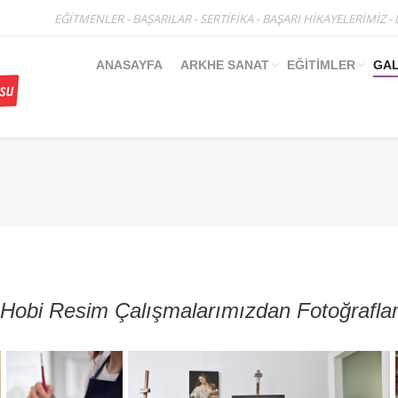
EĞİTMENLER
-
BAŞARILAR
-
SERTİFİKA
-
BAŞARI HİKAYELERİMİZ
-
ANASAYFA
ARKHE SANAT
EĞİTİMLER
GAL
You are here:
Hobi Resim Çalışmalarımızdan Fotoğrafla