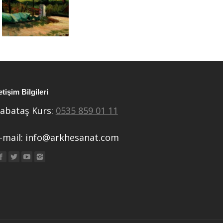
letişim Bilgileri
abataş Kurs:
0535 859 01 11
-mail:
info@arkhesanat.com
ind us on: