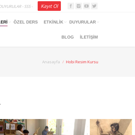
Kayıt Ol
DUYURULAR
-
SSS
-
ERİ
ÖZEL DERS
ETKİNLİK
DUYURULAR
BLOG
İLETİŞİM
Anasayfa
Hobi Resim Kursu
r