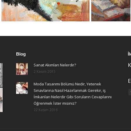
Blog
İ
K
Sanat Akımları Nelerdir?
2 Kasım 2015
E
Moda Tasarımı Bölümü Nedir, Yetenek
Sınavlarına Nasıl Hazırlanmak Gerekir, iş
F
İmkanları Nelerdir Gibi Soruların Cevaplarını
Öğrenmek İster misiniz?
22 Kasım 2016