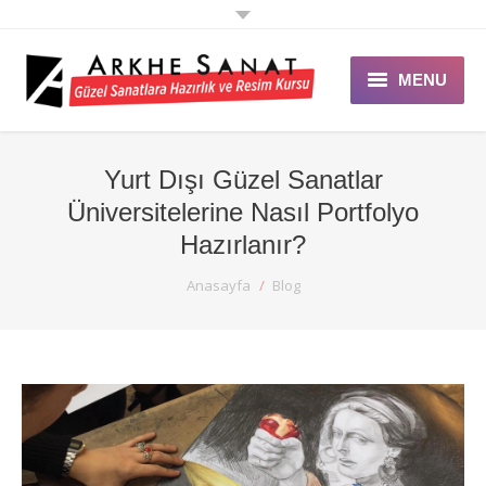
MENU
ANASAYFA
Yurt Dışı Güzel Sanatlar
ARKHE SANAT
Üniversitelerine Nasıl Portfolyo
EĞİTİMLER
Hazırlanır?
You are here:
Anasayfa
Blog
GALERİ
ÖZEL DERS
ETKİNLİK
DUYURULAR
BLOG