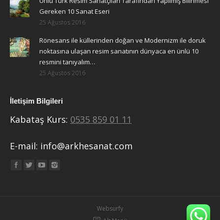
Ünlü Türk Resim Sanatçıları Tarafından Yapılmış Bilinmesi
Gereken 10 Sanat Eseri
25 Ağustos 2016
Rönesans ile küllerinden doğan ve Modernizm ile doruk
noktasına ulaşan resim sanatının dünyaca en ünlü 10
resmini tanıyalım…
25 Ağustos 2016
İletişim Bilgileri
Kabataş Kurs:
0535 859 01 11
E-mail:
info@arkhesanat.com
Find us on:
Websurfy