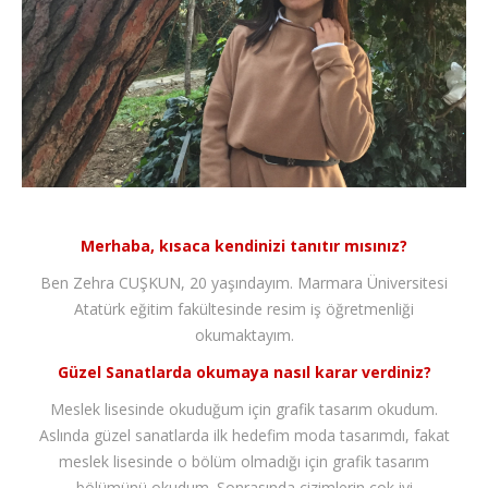
İLETİŞİM
Merhaba, kısaca kendinizi tanıtır mısınız?
Ben Zehra CUŞKUN, 20 yaşındayım. Marmara Üniversitesi
Atatürk eğitim fakültesinde resim iş öğretmenliği
okumaktayım.
Güzel Sanatlarda okumaya nasıl karar verdiniz?
Meslek lisesinde okuduğum için grafik tasarım okudum.
Aslında güzel sanatlarda ilk hedefim moda tasarımdı, fakat
meslek lisesinde o bölüm olmadığı için grafik tasarım
bölümünü okudum. Sonrasında çizimlerin çok iyi