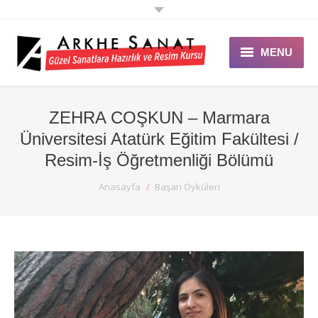
MENU
ANASAYFA
ZEHRA COŞKUN – Marmara
ARKHE SANAT
Üniversitesi Atatürk Eğitim Fakültesi /
EĞİTİMLER
Resim-İş Öğretmenliği Bölümü
You are here:
Anasayfa
Başarı Öyküleri
GALERİ
ÖZEL DERS
ETKİNLİK
DUYURULAR
BLOG