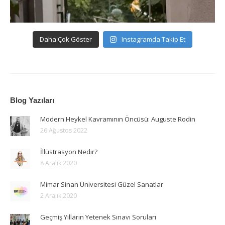
Daha Çok Göster
Instagramda Takip Et
Blog Yazıları
Modern Heykel Kavramının Öncüsü: Auguste Rodin
26 Ağustos 2022
İllüstrasyon Nedir?
8 Aralık 2020
Mimar Sinan Üniversitesi Güzel Sanatlar
2 Aralık 2020
Geçmiş Yılların Yetenek Sınavı Soruları