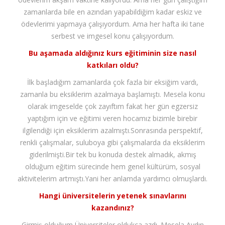
zamanlarda bile en azından yapabildiğim kadar eskiz ve
ödevlerimi yapmaya çalışıyordum. Ama her hafta iki tane
serbest ve imgesel konu çalışıyordum.
Bu aşamada aldığınız kurs eğitiminin size nasıl
katkıları oldu?
İlk başladığım zamanlarda çok fazla bir eksiğim vardı,
zamanla bu eksiklerim azalmaya başlamıştı. Mesela konu
olarak imgeselde çok zayıftım fakat her gün egzersiz
yaptığım için ve eğitimi veren hocamız bizimle birebir
ilgilendiği için eksiklerim azalmıştı.Sonrasında perspektif,
renkli çalışmalar, suluboya gibi çalışmalarda da eksiklerim
giderilmişti.Bir tek bu konuda destek almadık, akmış
olduğum eğitim sürecinde hem genel kültürüm, sosyal
aktivitelerim artmıştı.Yani her anlamda yardımcı olmuşlardı.
Hangi üniversitelerin yetenek sınavlarını
kazandınız?
Girmiş olduğum Üniversiteler oldukça azdı. Mesela Aydın