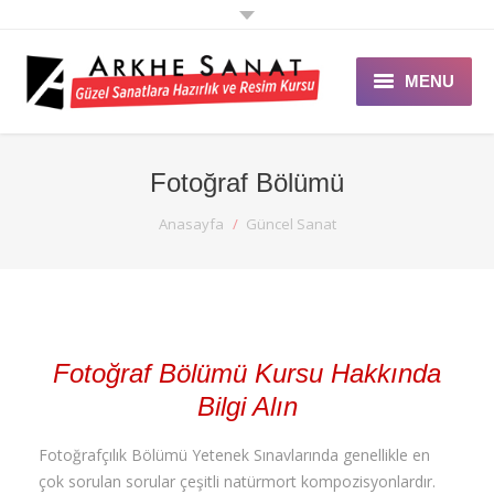
MENU
ANASAYFA
Fotoğraf Bölümü
ARKHE SANAT
You are here:
Anasayfa
Güncel Sanat
EĞİTİMLER
GALERİ
ÖZEL DERS
Fotoğraf Bölümü Kursu Hakkında
ETKİNLİK
Bilgi Alın
DUYURULAR
Fotoğrafçılık Bölümü Yetenek Sınavlarında genellikle en
çok sorulan sorular çeşitli natürmort kompozisyonlardır.
BLOG