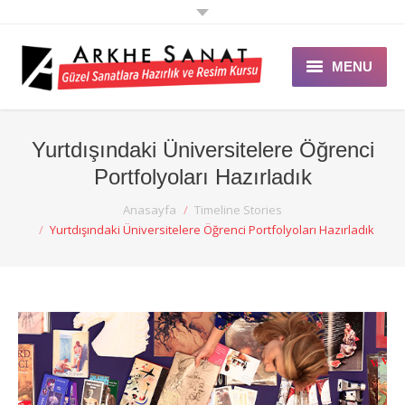
MENU
ANASAYFA
Yurtdışındaki Üniversitelere Öğrenci
ARKHE SANAT
Portfolyoları Hazırladık
EĞİTİMLER
You are here:
Anasayfa
Timeline Stories
Yurtdışındaki Üniversitelere Öğrenci Portfolyoları Hazırladık
GALERİ
ÖZEL DERS
ETKİNLİK
DUYURULAR
BLOG